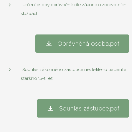
"Určení osoby oprávněné dle zákona o zdravotních
službách"
Oprávněná osoba.pdf
"Souhlas zákonného zástupce nezletilého pacienta
staršího 15-ti let"
Souhlas zástupce.pdf